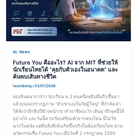
,
AI
News
Future You คืออะไร? AI จาก MIT ที่ช่วยให้
นักเรียนไทยได้ “คุยกับตัวเองในอนาคต” และ
ค้นพบเส้นทางชีวิต
teachkeng
/
03/07/2026
ลองจินตนาการว่า นักเรียน ม.3 คนหนึ่งหยิบมือถือขึ้นมา
แล้วบนจอปรากฏภาพ “ตัวเขาเองในวัยผู้ใหญ่” ที่กำลังเล่า
ให้ฟังว่าอีกสิบปีข้างหน้าเขาทำอาชีพอะไร เดินมาถึงจุดนี้ได้
อย่างไร และวันนี้ควรเริ่มเตรียมตัวจากตรงไหน นี่ไม่ใช่
ฉากในหนัง แต่คือสิ่งที่เพิ่งเกิดขึ้นจริงในห้องเรียนไทย ผ่าน
นวัตกรรมชื่อ Future You เมื่อวันที่ 2 กรกฎาคม 2569