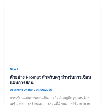
News
วิธีการเข้าสู่ระบบ DMC 2568 ด้วย ThaiID
Detphong Unchat
/
02/06/2025
การเข้าสู่ระบบ DMC 2568 ปีการศึกษา 2568 ต้องใช้ระบบ
ยืนยันตัวตน ThaiID ซึ่งเป็นระบบรวมศูนย์ของหน่วยงาน
ภาครัฐ โดยมีขั้นตอนดังนี้ ด้วยขั้นตอนนี้ ผู้ใช้งานจะ
สามารถเข้าสู่ระบบ DMC 2568 ได้อย่างราบรื่นและ
ปลอดภัย ผ่านระบบยืนยันตัวตน ThaiID ที่ทันสมัยและมี
ความปลอดภัยสูง