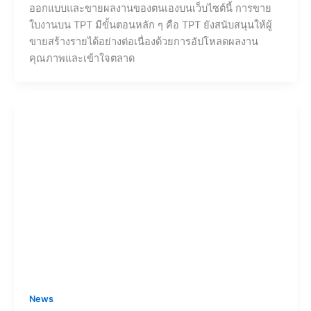
ออกแบบและขายผลงานของตนเองบนเว็บไซต์นี้ การขาย
ใบงานบน TPT มีขั้นตอนหลัก ๆ คือ TPT ยังสนับสนุนให้ผู้
ขายสร้างรายได้อย่างต่อเนื่องด้วยการอัปโหลดผลงาน
คุณภาพและเข้าใจตลาด
News
trs obec เข้าสู่ระบบ 2568 เปิดให้ยื่นย้าย รอบ
ที่ 2 แล้ว
Detphong Unchat
/
30/06/2025
ข่าวดีสำหรับคุณครูที่ต้องการย้ายโรงเรียน!ระบบ TRS
(Teacher Rotation System) เปิดให้ยื่นย้าย รอบที่ 2 แล้ว
ตั้งแต่วันที่ 16–31 กรกฎาคม 2568 นี้ จุดเด่นของรอบนี้ ใคร
กำลังวางแผนกลับบ้านหรือมองหาโรงเรียนใหม่ อย่าพลาด