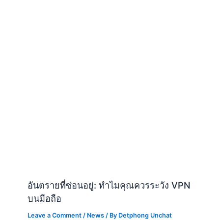
อันตรายที่ซ่อนอยู่: ทำไมคุณควรระวัง VPN
บนมือถือ
Leave a Comment
/
News
/ By
Detphong Unchat
Leave a Comment
Your email address will not be published.
Required fields are
marked
*
Type
here..