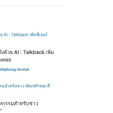
ด้วย AI : Talkback เพิ่ม
emini
Detphong Unchat
หกรรมสำหรับชาว
”