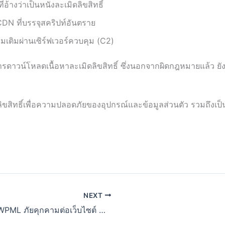
่อ้างว่าเป็นหนังละเมิดลิขสิทธิ์
บ CDN ที่บรรจุสคริปท์อันตราย
มเติมผ่านเซิร์ฟเวอร์ควบคุม (C2)
รดาวน์โหลดเนื้อหาละเมิดลิขสิทธิ์ ซึ่งนอกจากผิดกฎหมายแล้ว ยัง
ลิขสิทธิ์เพื่อความปลอดภัยของอุปกรณ์และข้อมูลส่วนตัว รวมถึงเป
NEXT
ช่องโหว่ร้ายแรงใน WPML ภัยคุกคามต่อเว็บไซต์ WordPress หลายภาษา