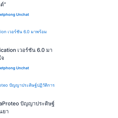
ด์”
etphong Unchat
cation เวอร์ชัน 6.0 มา
ใจ
etphong Unchat
aProteo ปัญญาประดิษฐ์
ีนยา