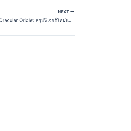
NEXT
Ubuntu 24.10 ‘Oracular Oriole’: สรุปฟีเจอร์ใหม่และการอัปเดต