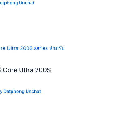
etphong Unchat
ร์ Core Ultra 200S
By
Detphong Unchat