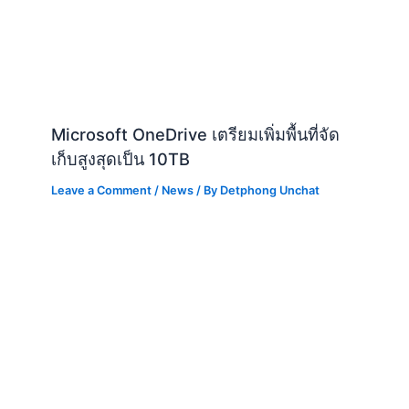
Microsoft OneDrive เตรียมเพิ่มพื้นที่จัด
เก็บสูงสุดเป็น 10TB
Leave a Comment
/
News
/ By
Detphong Unchat
Intel เปิดตัวโปรเซสเซอร์ Core Ultra
200S series สำหรับ AI PC
Leave a Comment
/
AI
,
News
/ By
Detphong Unchat