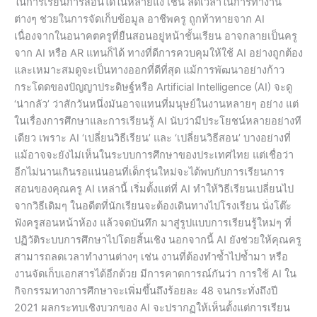
ในการเรียนการสอนได้ในหลายแง่ เช่น ลดเวลาในการทำงาน
ต่างๆ ช่วยในการจัดเก็บข้อมูล อาชีพครู ถูกท้าทายจาก AI
เนื่องจากในอนาคตครูที่ยืนสอนอยู่หน้าชั้นเรียน อาจกลายเป็นครู
จาก AI หรือ AR แทนก็ได้ ทางที่ดีการควบคุมให้ใช้ AI อย่างถูกต้อง
และเหมาะสมดูจะเป็นทางออกที่ดีที่สุด แม้การพัฒนาอย่างก้าว
กระโดดของปัญญาประดิษฐ์หรือ Artificial Intelligence (AI) จะดู
‘น่ากลัว’ ว่าสักวันหนึ่งมันอาจแทนที่มนุษย์ในงานหลายๆ อย่าง แต่
ในเรื่องการศึกษาและการเรียนรู้ AI นับว่ามีประโยชน์หลายอย่างที
เดียว เพราะ AI ‘เปลี่ยนวิธีเรียน’ และ ‘เปลี่ยนวิธีสอน’ บางอย่างที่
แม้อาจจะยังไม่เห็นในระบบการศึกษาของประเทศไทย แต่เชื่อว่า
อีกไม่นานเกินรอแน่นอนที่เด็กรุ่นใหม่จะได้พบกับการเรียนการ
สอนของคุณครู AI เหล่านี้ เริ่มตั้งแต่ที่ AI ทำให้วิธีเรียนเปลี่ยนไป
จากวิธีเดิมๆ ในอดีตที่นักเรียนจะต้องเดินทางไปโรงเรียน นั่งโต๊ะ
ฟังครูสอนหน้าห้อง แล้วจดบันทึก มาสู่รูปแบบการเรียนรู้ใหม่ๆ ที่
ปฏิวัติระบบการศึกษาไปโดยสิ้นเชิง นอกจากนี้ AI ยังช่วยให้คุณครู
สามารถลดเวลาทำงานต่างๆ เช่น งานที่ต้องทำซ้ำไปซ้ำมา หรือ
งานจัดเก็บเอกสารได้อีกด้วย มีการคาดการณ์กันว่า การใช้ AI ใน
กิจกรรมทางการศึกษาจะเพิ่มขึ้นถึงร้อยละ 48 จนกระทั่งถึงปี
2021 ผลกระทบเชิงบวกของ AI จะปรากฏให้เห็นตั้งแต่การเรียน