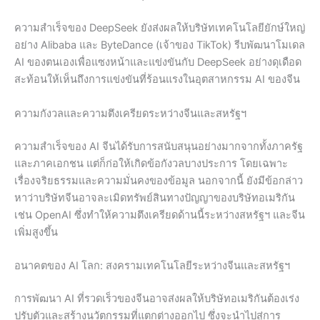
ความสำเร็จของ DeepSeek ยังส่งผลให้บริษัทเทคโนโลยียักษ์ใหญ่
อย่าง Alibaba และ ByteDance (เจ้าของ TikTok) รีบพัฒนาโมเดล
AI ของตนเองเพื่อแซงหน้าและแข่งขันกับ DeepSeek อย่างดุเดือด
สะท้อนให้เห็นถึงการแข่งขันที่ร้อนแรงในอุตสาหกรรม AI ของจีน
ความกังวลและความตึงเครียดระหว่างจีนและสหรัฐฯ
ความสำเร็จของ AI จีนได้รับการสนับสนุนอย่างมากจากทั้งภาครัฐ
และภาคเอกชน แต่ก็ก่อให้เกิดข้อกังวลบางประการ โดยเฉพาะ
เรื่องจริยธรรมและความมั่นคงของข้อมูล นอกจากนี้ ยังมีข้อกล่าว
หาว่าบริษัทจีนอาจละเมิดทรัพย์สินทางปัญญาของบริษัทอเมริกัน
เช่น OpenAI ซึ่งทำให้ความตึงเครียดด้านนี้ระหว่างสหรัฐฯ และจีน
เพิ่มสูงขึ้น
อนาคตของ AI โลก: สงครามเทคโนโลยีระหว่างจีนและสหรัฐฯ
การพัฒนา AI ที่รวดเร็วของจีนอาจส่งผลให้บริษัทอเมริกันต้องเร่ง
ปรับตัวและสร้างนวัตกรรมที่แตกต่างออกไป ซึ่งจะนำไปสู่การ