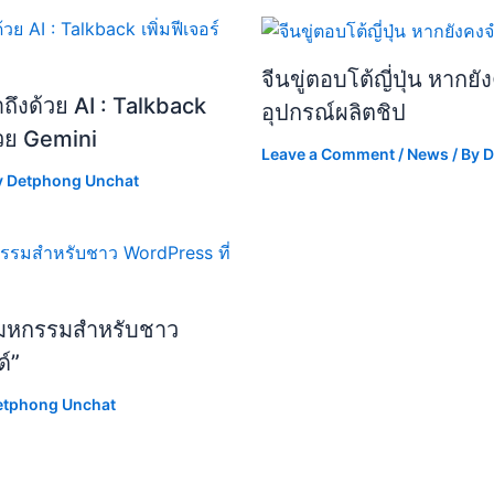
จีนขู่ตอบโต้ญี่ปุ่น หาก
ึงด้วย AI : Talkback
อุปกรณ์ผลิตชิป
้วย Gemini
Leave a Comment
/
News
/ By
D
y
Detphong Unchat
มหกรรมสำหรับชาว
์”
etphong Unchat