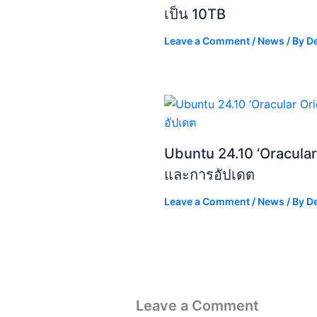
เป็น 10TB
Leave a Comment
/
News
/ By
D
Ubuntu 24.10 ‘Oracular O
และการอัปเดต
Leave a Comment
/
News
/ By
D
Leave a Comment