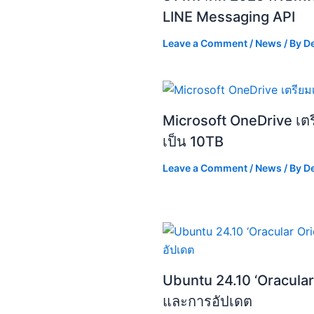
LINE Messaging API
Leave a Comment
/
News
/ By
D
Microsoft OneDrive เตรียม
เป็น 10TB
Leave a Comment
/
News
/ By
D
Ubuntu 24.10 ‘Oracular O
และการอัปเดต