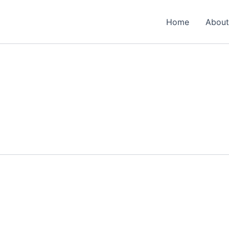
Home
About